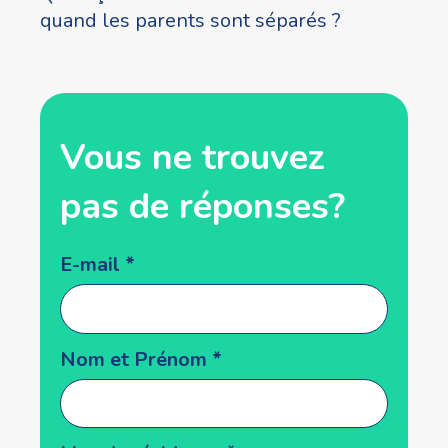
quand les parents sont séparés ?
Vous ne trouvez
pas de réponses?
Popup
E-mail
*
form
Nom et Prénom
*