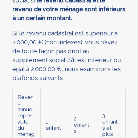
social
si
le revenu cadastral et le
revenu de votre ménage sont inférieurs
à un certain montant.
Si le revenu cadastral est supérieur à
2.000,00 € (non indexés), vous n’avez
de toute façon pas droit au
supplément social. S’il est inférieur ou
égal à 2.000,00 €, nous examinons les
plafonds suivants :
Reven
u
annuel
impos
3
2
able
1
enfant
enfant
du
enfant
s et
s
ménag
plus