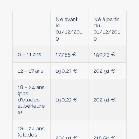
Né avant
Né à partir
le
du
01/12/201
01/12/201
9
9
0 – 11 ans
177,55 €
190,23 €
12 – 17 ans
190,23 €
202,91 €
18 – 24 ans
(pas
d'études
190,23 €
202,91 €
supérieure
s)
18 – 24 ans
(études
202,91 €
215,59 €