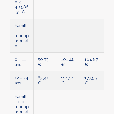
e <
40.586
,52 €
Famill
e
monop
arental
e
0 – 11
50,73
101,46
164,87
ans
€
€
€
12 – 24
63,41
114,14
177,55
ans
€
€
€
Famill
e non
monop
arental