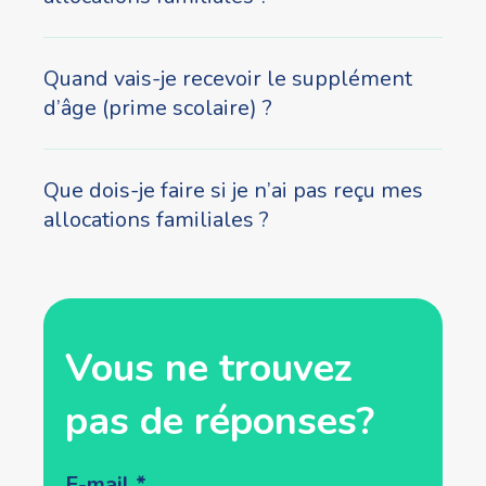
Quand vais-je recevoir le supplément
d’âge (prime scolaire) ?
Que dois-je faire si je n’ai pas reçu mes
allocations familiales ?
Vous ne trouvez
pas de réponses?
Popup
E-mail
*