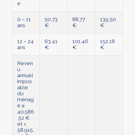
e
0 – 11
50,73
88,77
139,50
ans
€
€
€
12 – 24
63,41
101,46
152,18
ans
€
€
€
Reven
u
annuel
impos
able
du
ménag
e ≥
40.586
,52 €
et <
58.915,