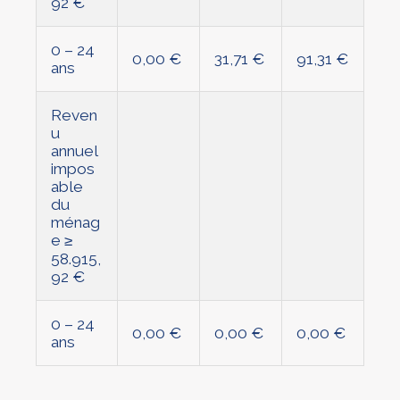
92 €
0 – 24
0,00 €
31,71 €
91,31 €
ans
Reven
u
annuel
impos
able
du
ménag
e ≥
58.915,
92 €
0 – 24
0,00 €
0,00 €
0,00 €
ans