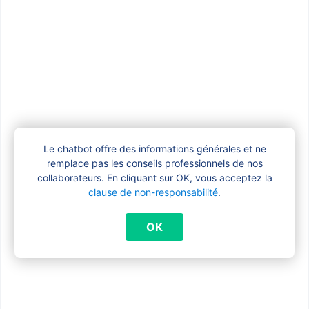
familiales si mon enfant est placé dans
une institution ?
Vous ne trouvez
pas de réponses?
Le chatbot offre des informations générales et ne
remplace pas les conseils professionnels de nos
collaborateurs. En cliquant sur OK, vous acceptez la
Popup
E-mail
*
clause de non-responsabilité
.
form
OK
Nom et Prénom
*