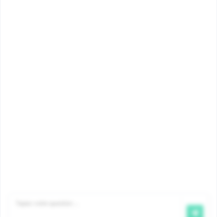
Questions
Montants
myFamiris
Contact
©2026 Famiris
Famiris est un service d’Iriscare
, Office
bicommunautaire
de la santé, de l’aide aux personnes et des prestations
familiales.
Avis de non-responsabilité
|
Confidentialité
|
Politique
en matière de cookies
|
Plaintes