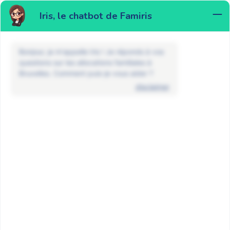
Iris, le chatbot de Famiris
MENU
Bonjour, je m'appelle Iris ! Je réponds à vos
questions sur les allocations familiales à
Bruxelles. Comment puis-je vous aider ?
disclaimer
FAQ
Enfant placé dans une famille
d’accueil ou une institution
Puis-je recevoir des allocations
familiales si j’accueille un enfant en
tant que famille d’accueil ?