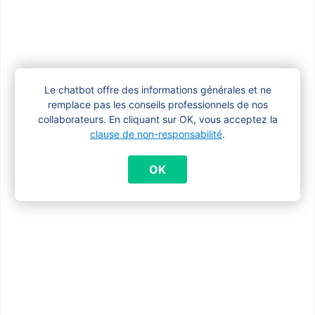
Mon enfant atteint d’une affection a entre
18 et 21 ans et travaille. Que faire ?
Le chatbot offre des informations générales et ne
remplace pas les conseils professionnels de nos
Mon enfant reçoit une ARR/AI. Ai-je
collaborateurs. En cliquant sur OK, vous acceptez la
encore droit aux allocations familiales ?
clause de non-responsabilité
.
OK
Quels documents sont nécessaires pour
demander les allocations familiales
majorées ?