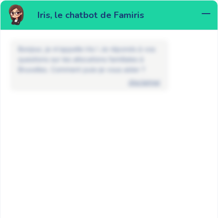
Iris, le chatbot de Famiris
MENU
Bonjour, je m'appelle Iris ! Je réponds à vos
questions sur les allocations familiales à
Bruxelles. Comment puis-je vous aider ?
disclaimer
FAQ
Enfant atteint d'un handicap
Puis-je demander le supplément
pour un enfant atteint d’un handicap
avec effet rétroactif ?
RETOUR