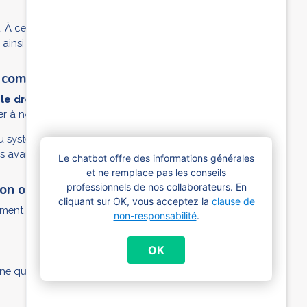
t. À ce montant s’ajoutent un éventuel supplément si
, ainsi que le supplément d’âge.
t commence à cohabiter ?
le droit aux allocations familiales prenne fin
. Peu
r à nouveau ou se (re)marie.
 système des allocations familiales bruxelloises et
s avant 2020.
Le chatbot offre des informations générales
et ne remplace pas les conseils
ion orphelin ?
professionnels de nos collaborateurs. En
cliquant sur OK, vous acceptez la
clause de
ement informé d’un décès.
non-responsabilité
.
OK
ne qui élève l’enfant