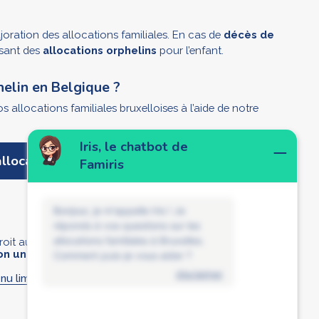
joration des allocations familiales. En cas de
décès de
ersant des
allocations orphelins
pour l’enfant.
helin en Belgique ?
llocations familiales bruxelloises à l’aide de notre
Iris, le chatbot de
llocations familiales
Famiris
Bonjour, je m'appelle Iris ! Je
réponds à vos questions sur les
allocations familiales à Bruxelles.
roit au
montant de base
et à la moitié de celui-ci en plus.
on unique parent
a droit au double du
montant de base
.
Comment puis-je vous aider ?
disclaimer
nu limité
ou pour
enfants atteints d’un handicap
peuvent