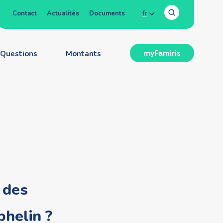
Contact
Actualités
Documents
fr
Questions
Montants
myFamiris
à des
phelin ?