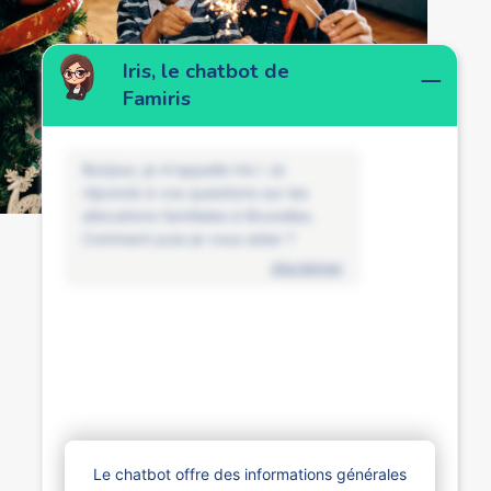
Iris, le chatbot de
Famiris
Bonjour, je m'appelle Iris ! Je
réponds à vos questions sur les
allocations familiales à Bruxelles.
Comment puis-je vous aider ?
disclaimer
Le chatbot offre des informations générales