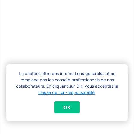
Questions similaires
Combien d’allocations familiales puis-je
recevoir en tant qu’indépendant ?
Le chatbot offre des informations générales et ne
Comment modifier mon numéro de
remplace pas les conseils professionnels de nos
compte ?
collaborateurs. En cliquant sur OK, vous acceptez la
clause de non-responsabilité
.
Comment puis-je obtenir une attestation
OK
de paiement ?