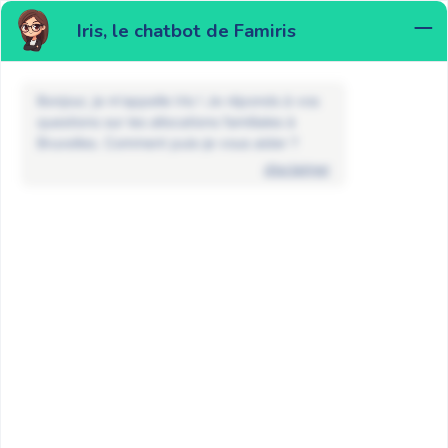
Iris, le chatbot de Famiris
MENU
Bonjour, je m'appelle Iris ! Je réponds à vos
questions sur les allocations familiales à
Bruxelles. Comment puis-je vous aider ?
disclaimer
FAQ
Paiements/montants
Quand a lieu le paiement des
allocations familiales ?
RETOUR