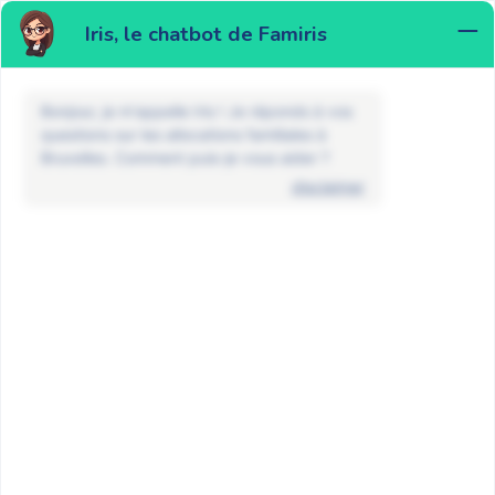
Iris, le chatbot de Famiris
MENU
Bonjour, je m'appelle Iris ! Je réponds à vos
questions sur les allocations familiales à
Bruxelles. Comment puis-je vous aider ?
disclaimer
Actualités
Non classé
Quand vos allocations familiales
seront-elles versées en 2026 ?