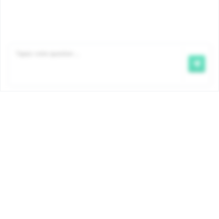
Famiris verse les allocations familiales en exécution
d’une mission confiée par le gouvernement de la
COCOM. Les montants et les conditions sont
déterminés par ordonnance et sont identiques pour
tous les organismes bruxellois d’allocations familiales.
Pour plus d’informations
www.iriscare.brussels/allocations-familiales
.