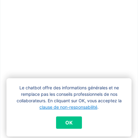
Consultez notre calendrier de 
paiement avec toutes les dates 
de paiement de 2026
Vous avez une
question
Le chatbot offre des informations générales et ne
concernant votre
remplace pas les conseils professionnels de nos
collaborateurs. En cliquant sur OK, vous acceptez la
dossier ?
clause de non-responsabilité
.
OK
Vous souhaitez parler à quelqu’un en