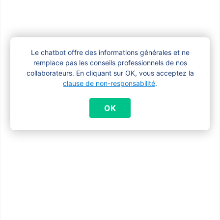
avez droit au supplément social.
Quand le premier
Le chatbot offre des informations générales et ne
remplace pas les conseils professionnels de nos
contrôle du revenu
collaborateurs. En cliquant sur OK, vous acceptez la
clause de non-responsabilité
.
cadastral aura-t-il
OK
lieu ?
Dès le 1er novembre 2023
, nous
contrôlerons le revenu cadastral des
ménages qui bénéficient déjà du
supplément social
. Si le revenu cadastral
au 1er janvier 2022 est supérieur à 2.000,00