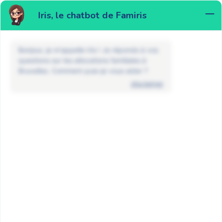
Iris, le chatbot de Famiris
MENU
Bonjour, je m'appelle Iris ! Je réponds à vos
questions sur les allocations familiales à
Bruxelles. Comment puis-je vous aider ?
disclaimer
Actualités
Allocations familiales
Le revenu cadastral: nouvelle condition
pour le supplément social