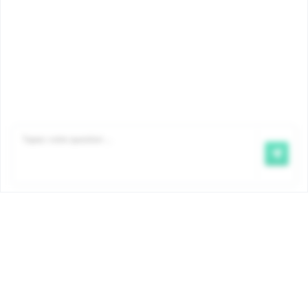
Famiris verse les allocations familiales en exécution
d’une mission confiée par le gouvernement de la
COCOM. Les montants et les conditions sont
déterminés par ordonnance et sont identiques pour
tous les organismes bruxellois d’allocations familiales.
Pour plus d’informations