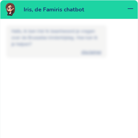
Iris, de Famiris chatbot
MENU
Hallo, ik ben Iris! Ik beantwoord je vragen
over de Brusselse kinderbijslag. Hoe kan ik
je helpen?
disclaimer
Nieuws
Non classé
Vlaamse schooltoeslag 2025: wat je
als Brussels gezin moet weten