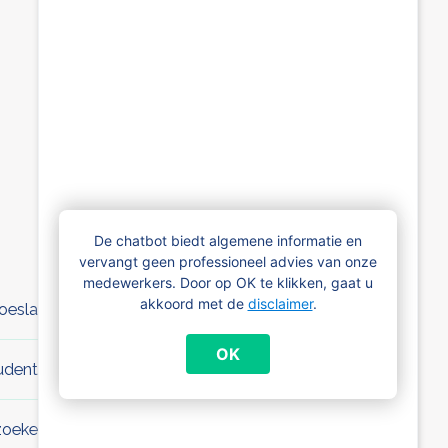
Bekijk alle FAQ’s
De chatbot biedt algemene informatie en
vervangt geen professioneel advies van onze
medewerkers. Door op OK te klikken, gaat u
akkoord met de
disclaimer
.
toeslag voor mijn kind met een handicap?
OK
udenten: hoe zit de vork in de steel?
kzoekende schoolverlater