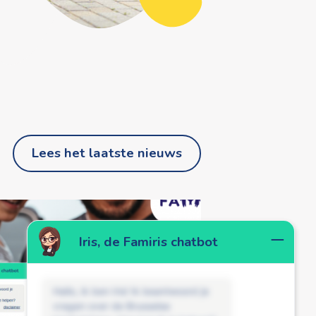
Lees het laatste nieuws
Iris, de Famiris chatbot
Hallo, ik ben Iris! Ik beantwoord je
vragen over de Brusselse