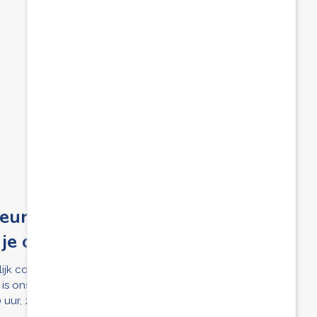
eur van ons onthaal staat altijd
 je open
ijk contact, dat vinden we bij Famiris heel belangrijk.
is ons onthaal elke werkdag doorlopend open van 8.30
0 uur, zonder afspraak. Kom gerust langs!