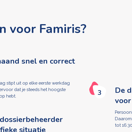
 voor Famiris?
maand snel en correct
slag stipt uit op elke eerste werkdag
De d
rvoor dat je steeds het hoogste
3
 op hebt.
voor
Persoonl
 dossierbeheerder
Daarom 
tot 16.3
fieke situatie