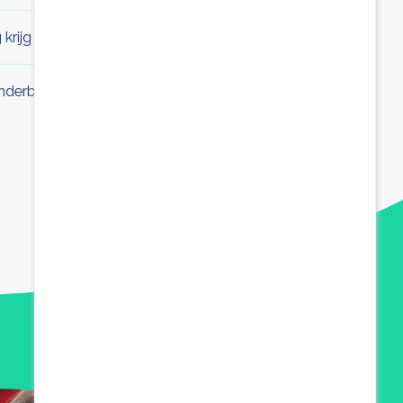
krijg ik?
derbijslag betaald?