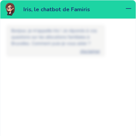
Iris, le chatbot de Famiris
MENU
Bonjour, je m'appelle Iris ! Je réponds à vos
questions sur les allocations familiales à
Bruxelles. Comment puis-je vous aider ?
disclaimer
FAQ
Prime de naissance et prime
d’adoption
Quand ai-je droit à la prime de
naissance à Bruxelles ?
RETOUR