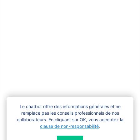
Est-ce que ma commune offre aussi une
prime pour la naissance de mon enfant ?
Je suis enceinte. Dois-je également
demander l’allocation de naissance si je
reçois déjà des allocations familiales ?
Puis-je demander une prime de naissance
si je suis encore étudiant ?
Le chatbot offre des informations générales et ne
remplace pas les conseils professionnels de nos
collaborateurs. En cliquant sur OK, vous acceptez la
Puis-je recevoir à la fois la prime de
clause de non-responsabilité
.
naissance et une prime d’adoption ?