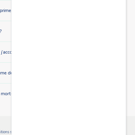
e prime d’adoption ?
?
j’accouche à l’étranger ?
ime de naissance ?
t mort-né ?
itions sont déterminés par ordonnance et sont identiques pour tous les