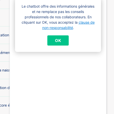
Le chatbot offre des informations générales
et ne remplace pas les conseils
professionnels de nos collaborateurs. En
cliquant sur OK, vous acceptez la
clause de
non-responsabilité
.
cation de naissance ?
OK
lémentaire si j’attends des jumeaux ?
a naissance de mon enfant ?
ion de naissance si je reçois déjà des allocations familiales ?
core étudiant ?