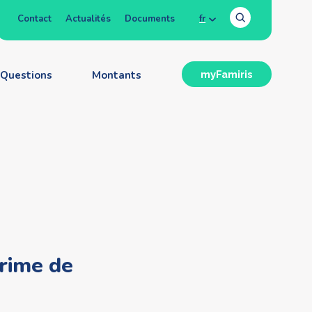
Contact
Actualités
Documents
fr
Questions
Montants
myFamiris
rime de