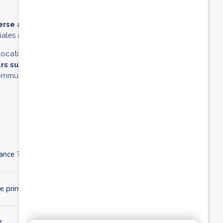
verse automatiquement les allocations familiales
ales à partir du mois suivant la naissance de votre enfant.
ocations familiales le plus rapidement possible, vous
s suivant la naissance au registre de l’état civil
de la
munes, il est également possible d’enregistrer la
ance ?
e prime de naissance ?
?