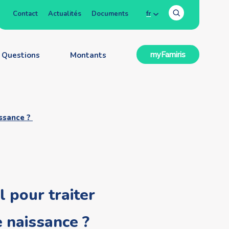
Contact
Actualités
Documents
fr
Questions
Montants
myFamiris
issance ?
 pour traiter
 naissance ?