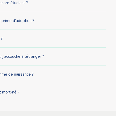
ncore étudiant ?
ne prime d’adoption ?
 ?
 j’accouche à l’étranger ?
rime de naissance ?
nt mort-né ?