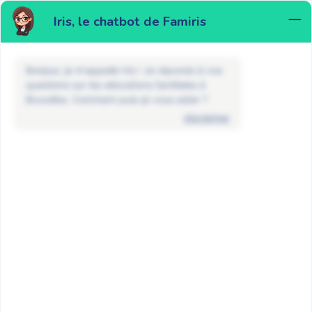
Iris, le chatbot de Famiris
MENU
Bonjour, je m'appelle Iris ! Je réponds à vos
questions sur les allocations familiales à
Bruxelles. Comment puis-je vous aider ?
disclaimer
FAQ
Étudiants et demandeurs d’emploi
Allocations familiales pour les
étudiants étrangers à partir de
l’année académique 2025-2026
RETOUR