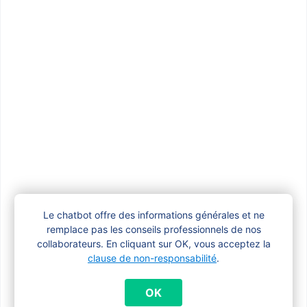
qu’en est-il exactement ?
Est-ce que je reçois encore des
allocations familiales si mon enfant a 25
ans et continue à étudier ?
Mon enfant est un jeune demandeur
d’emploi
Le chatbot offre des informations générales et ne
Mon enfant était demandeur d’emploi,
remplace pas les conseils professionnels de nos
mais reprend ses études. Qu’en est-il des
collaborateurs. En cliquant sur OK, vous acceptez la
allocations familiales ?
clause de non-responsabilité
.
OK