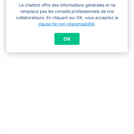
Mon enfant étudie à l’étranger, ai-je droit
Le chatbot offre des informations générales et ne
remplace pas les conseils professionnels de nos
aux allocations familiales bruxelloises ?
collaborateurs. En cliquant sur OK, vous acceptez la
clause de non-responsabilité
.
Puis-je encore recevoir des allocations
OK
familiales si mon enfant travaille ?
Que se passe-t-il avec les allocations
familiales si mon enfant arrête ses
études pendant l’année académique ?
Que se passe-t-il avec les allocations
familiales si mon enfant étudiant tombe
malade ?