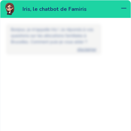
Iris, le chatbot de Famiris
MENU
Bonjour, je m'appelle Iris ! Je réponds à vos
questions sur les allocations familiales à
Bruxelles. Comment puis-je vous aider ?
disclaimer
FAQ
Étudiants et demandeurs d’emploi
Mon enfant ne s’est pas inscrit
comme demandeur d’emploi chez
Actiris après ses études à cause
d’une maladie. A-t-il droit aux
allocations familiales ?