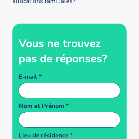
allocations familiales?
Vous ne trouvez
pas de réponses?
Popup
E-mail
*
form
Nom et Prénom
*
Lieu de résidence
*