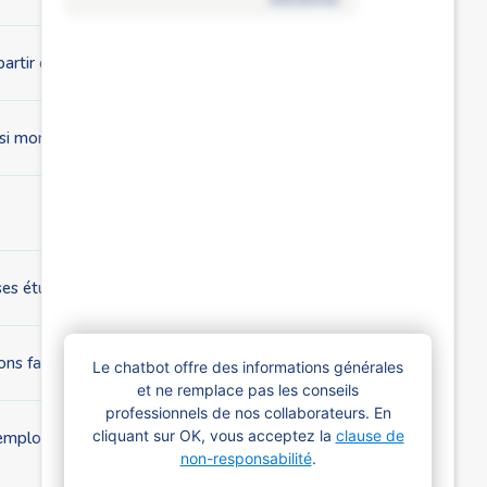
à partir de l’année académique 2025-2026
 si mon enfant a 25 ans et continue à étudier ?
 études. Qu’en est-il des allocations familiales ?
ons familiales bruxelloises ?
Le chatbot offre des informations générales
et ne remplace pas les conseils
professionnels de nos collaborateurs. En
cliquant sur OK, vous acceptez la
clause de
mploi chez Actiris après ses études à cause d’une maladie.
non-responsabilité
.