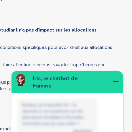
étudiant
n’a pas d’impact sur les allocations
conditions spécifiques pour avoir droit aux allocations
faire attention à ne pas travailler trop d’heures par
Iris, le chatbot de
vous pouvez contacter l’établissement d’enseignement où
Famiris
tent pour verser des bourses d’études.
Bonjour, je m'appelle Iris ! Je
réponds à vos questions sur les
allocations familiales à Bruxelles.
Comment puis-je vous aider ?
il exactement ?
disclaimer