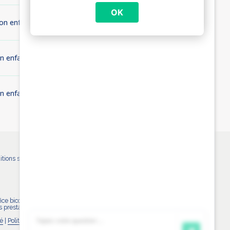
OK
on enfant travaille ?
mon enfant arrête ses études pendant l’année académique ?
 mon enfant étudiant tombe malade ?
itions sont déterminés par ordonnance et sont identiques pour tous les
ffice bicommunautaire
 prestations familiales.
té
|
Politique en matière de cookies
|
Plaintes