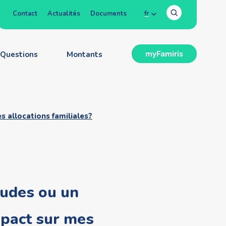
Contact
Actualités
Documents
fr
Questions
Montants
myFamiris
s allocations familiales?
tudes ou un
impact sur mes