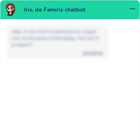
Iris, de Famiris chatbot
MENU
Hallo, ik ben Iris! Ik beantwoord je vragen
over de Brusselse kinderbijslag. Hoe kan ik
je helpen?
disclaimer
Nieuws
Kinderbijslag
Kan mijn kind zelf kinderbijslag krijgen?