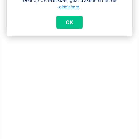
Door op OK te klikken, gaat u akkoord met de
disclaimer
.
Moet de jongere ons op de hoogte
brengen als hij of zij zich in een van de
OK
hierboven genoemde situaties
bevindt?
Het is altijd het beste de
persoonlijke dossierbeheerder op de
hoogte te brengen van eventuele
wijzigingen, zodat hij of zij de jongere zo
goed mogelijk kan informeren over de
voortgang van zijn of haar dossier en de
formaliteiten die moeten worden vervuld.
Wilt u meer informatie over
kinderbijslag?
Raadpleeg
onze FAQ
OF
neem contact met ons op via
de
contactpagina
OF per telefoon op 0800