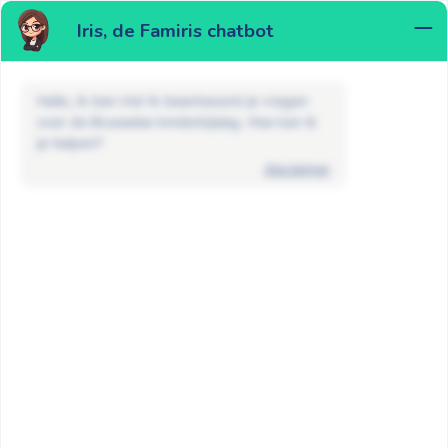
Iris, de Famiris chatbot
MENU
Hallo, ik ben Iris! Ik beantwoord je vragen
over de Brusselse kinderbijslag. Hoe kan ik
je helpen?
disclaimer
Nieuws
Non classé
Wanneer wordt je kinderbijslag
betaald in 2025?