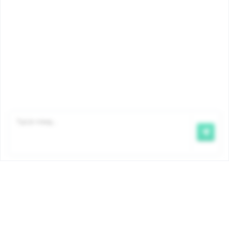
Famiris betaalt de kinderbijslag uit in opdracht van de
GGC-regering. De bedragen en de voorwaarden zijn
bij ordonnantie bepaald en zijn gelijk voor alle
Brusselse kinderbijslaginstellingen. Meer info: