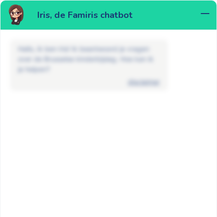
Iris, de Famiris chatbot
MENU
Hallo, ik ben Iris! Ik beantwoord je vragen
over de Brusselse kinderbijslag. Hoe kan ik
je helpen?
disclaimer
FAQ
Kind met een handicap
Heb ik recht op een toeslag voor
mijn kind met een handicap?
GA TERUG