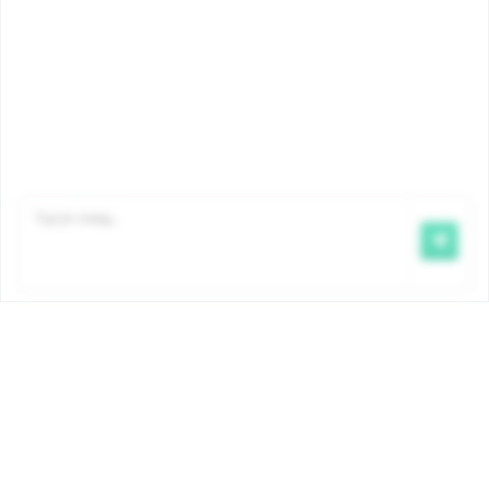
Kraamgeld
Kinderbijslag
Vragen
Bedragen
myFamiris
Contact
©2026 Famiris
Famiris is een dienst van Iriscare
,
bicommunautaire Dienst
voor Gezondheid, Bijstand aan Personen en
Gezinsbijslag.
Aansprakelijkheid
|
Privacy
|
Cookiebeleid
|
Klacht