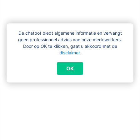
Heb ik als zelfstandige ook recht op
kraamgeld?
De chatbot biedt algemene informatie en vervangt
geen professioneel advies van onze medewerkers.
Kan ik tegelijk het kraamgeld en een
Door op OK te klikken, gaat u akkoord met de
adoptiepremie ontvangen?
disclaimer
.
OK
Krijg je kraamgeld voor een doodgeboren
kindje?
Krijg ik van mijn gemeente ook een premie
voor de geboorte van mijn kind?