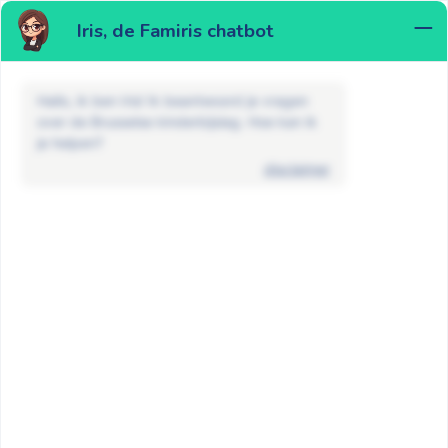
Iris, de Famiris chatbot
MENU
Hallo, ik ben Iris! Ik beantwoord je vragen
over de Brusselse kinderbijslag. Hoe kan ik
je helpen?
disclaimer
FAQ
Kraamgeld en adoptie
Kraamgeld en adoptie
Wanneer heb ik recht op kraamgeld in
Brussel?