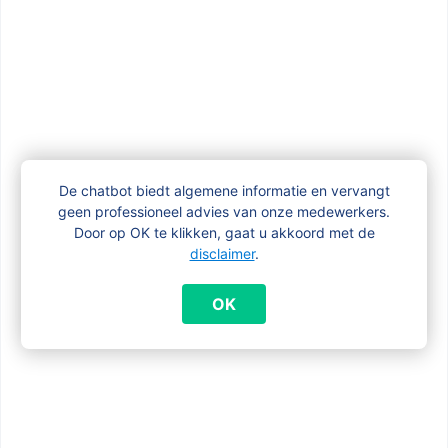
aanvragen?
Mijn kind krijgt een IVT/IT. Krijg ik nog
kinderbijslag?
De chatbot biedt algemene informatie en vervangt
Mijn kind met een aandoening is tussen
geen professioneel advies van onze medewerkers.
18 en 21 jaar en studeert nog. Wat nu?
Door op OK te klikken, gaat u akkoord met de
disclaimer
.
Mijn kind met een aandoening is tussen
OK
18 en 21 jaar en werkt. Wat nu?
Zijn er bijkomende tegemoetkomingen
voor gezinnen met een kind met een