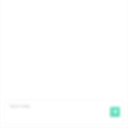
myFamiris
Contact
©2026 Famiris
Famiris is een dienst van Iriscare
,
bicommunautaire Dienst
voor Gezondheid, Bijstand aan Personen en
Gezinsbijslag.
Aansprakelijkheid
|
Privacy
|
Cookiebeleid
|
Klacht