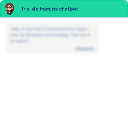
Iris, de Famiris chatbot
MENU
Hallo, ik ben Iris! Ik beantwoord je vragen
over de Brusselse kinderbijslag. Hoe kan ik
je helpen?
disclaimer
FAQ
Kind met een handicap
Welke documenten zijn nodig om de
verhoogde kinderbijslag aan te
vragen?
GA TERUG