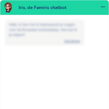
Iris, de Famiris chatbot
MENU
Hallo, ik ben Iris! Ik beantwoord je vragen
over de Brusselse kinderbijslag. Hoe kan ik
je helpen?
disclaimer
FAQ
Kraamgeld en adoptie
Wat gebeurt er met mijn kraamgeld
als ik in het buitenland beval?
GA TERUG