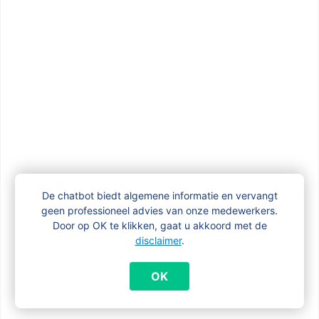
adoptiepremie ontvangen?
Krijg ik extra kraamgeld als ik een
tweeling verwacht?
Krijg ik van mijn gemeente ook een
premie voor de geboorte van mijn kind?
De chatbot biedt algemene informatie en vervangt
Krijg je kraamgeld voor een doodgeboren
geen professioneel advies van onze medewerkers.
kindje?
Door op OK te klikken, gaat u akkoord met de
disclaimer
.
OK
Vanaf wanneer kan ik kraamgeld
aanvragen?