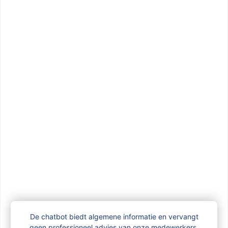
Vul het
aanvraagformulier ‘sociale
toeslag’
in en bezorg het ons:
per mail:
info@famiris.brussels
per post: Famiris, Trierstraat 70, bus 1,
1000 Brussel
Vergelijkbare vragen
Heb ik recht op een sociale toeslag op
mijn kinderbijslag?
Hoe vraag ik een sociale toeslag aan?
De chatbot biedt algemene informatie en vervangt
geen professioneel advies van onze medewerkers.