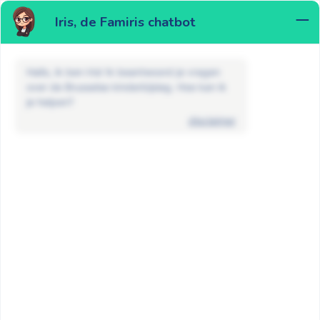
Iris, de Famiris chatbot
MENU
Hallo, ik ben Iris! Ik beantwoord je vragen
over de Brusselse kinderbijslag. Hoe kan ik
je helpen?
disclaimer
FAQ
De sociale toeslag
Ontvang ik als alleenstaande ouder
meer kinderbijslag?
GA TERUG