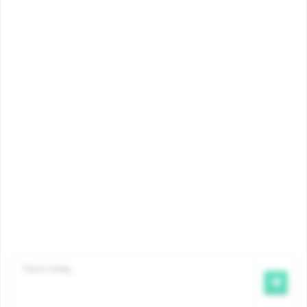
Bedragen
myFamiris
Contact
©2026 Famiris
Famiris is een dienst van Iriscare
,
bicommunautaire Dienst
voor Gezondheid, Bijstand aan Personen en
Gezinsbijslag.
Aansprakelijkheid
|
Privacy
|
Cookiebeleid
|
Klacht