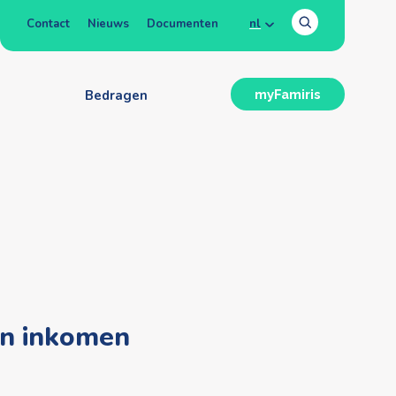
Contact
Nieuws
Documenten
nl
n
Bedragen
myFamiris
jn inkomen