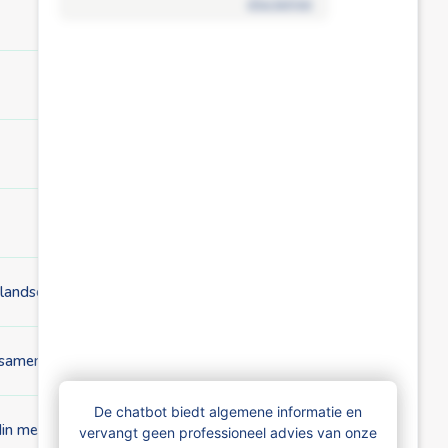
disclaimer
nlandse bankrekening?
ga samenwonen?
De chatbot biedt algemene informatie en
din met evenveel kinderen?
vervangt geen professioneel advies van onze