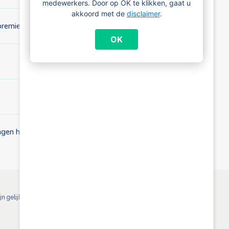
medewerkers. Door op OK te klikken, gaat u
akkoord met de
disclaimer
.
premie) uitbetaald?
OK
angen heb?
 gelijk voor alle Brusselse kinderbijslaginstellingen. Meer info: