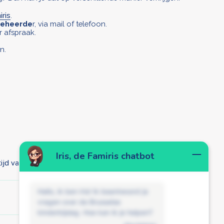
ris
.
beheerde
r, via mail of telefoon.
 afspraak.
n.
Iris, de Famiris chatbot
ijd van mijn kind?
Hallo, ik ben Iris! Ik beantwoord je
vragen over de Brusselse
kinderbijslag. Hoe kan ik je helpen?