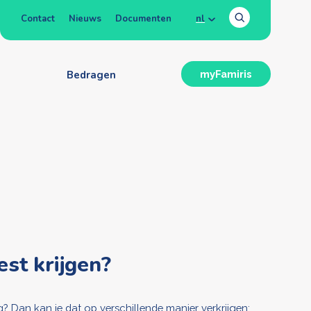
Contact
Nieuws
Documenten
nl
n
Bedragen
myFamiris
est krijgen?
g? Dan kan je dat op verschillende manier verkrijgen: