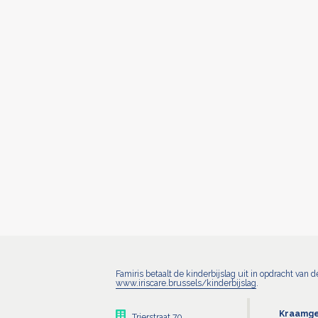
Famiris betaalt de kinderbijslag uit in opdracht van 
www.iriscare.brussels/kinderbijslag
.
Kraamge
Trierstraat 70