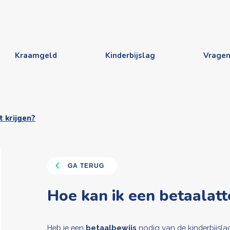
Kraamgeld
Kinderbijslag
Vrage
t krijgen?
GA TERUG
Hoe kan ik een betaalatt
Heb je een
betaalbewijs
nodig van de kinderbijsla