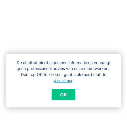
Hoe wijzig ik mijn rekeningnummer?
Hoeveel kinderbijslag krijg ik als
zelfstandige?
De chatbot biedt algemene informatie en vervangt
geen professioneel advies van onze medewerkers.
Hoeveel kinderbijslag krijg ik?
Door op OK te klikken, gaat u akkoord met de
disclaimer
.
Kan mijn kind zelf de kinderbijslag
OK
ontvangen?
Kunnen we de kinderbijslag ontvangen