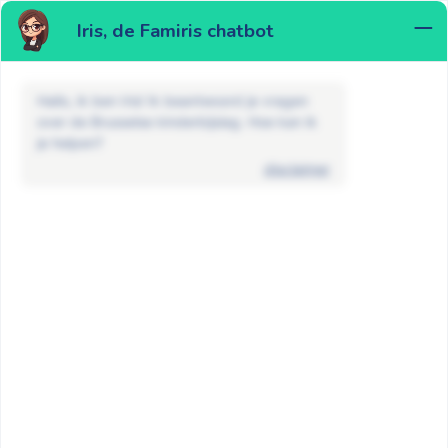
Iris, de Famiris chatbot
MENU
Hallo, ik ben Iris! Ik beantwoord je vragen
over de Brusselse kinderbijslag. Hoe kan ik
je helpen?
disclaimer
FAQ
Betalingen/bedragen
Wat is de indexering van de
kinderbijslag?
GA TERUG