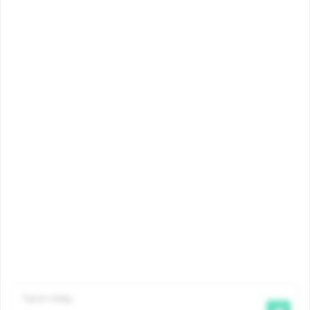
Vragen
Bedragen
myFamiris
Contact
©2026 Famiris
Famiris is een dienst van Iriscare
,
bicommunautaire Dienst
voor Gezondheid, Bijstand aan Personen en
Gezinsbijslag.
Aansprakelijkheid
|
Privacy
|
Cookiebeleid
|
Klacht