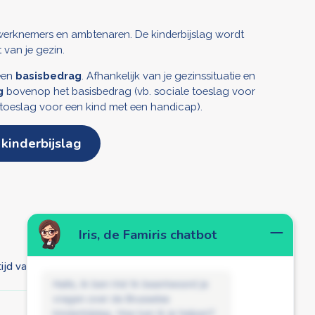
werknemers en ambtenaren. De kinderbijslag wordt
 van je gezin.
 een
basisbedrag
. Afhankelijk van je gezinssituatie en
g
bovenop het basisbedrag (vb. sociale toeslag voor
toeslag voor een kind met een handicap).
kinderbijslag
Iris, de Famiris chatbot
ijd van mijn kind?
Hallo, ik ben Iris! Ik beantwoord je
vragen over de Brusselse
kinderbijslag. Hoe kan ik je helpen?