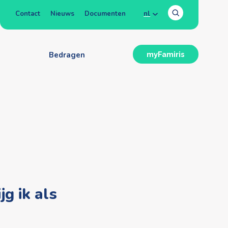
Contact
Nieuws
Documenten
nl
n
Bedragen
myFamiris
jg ik als