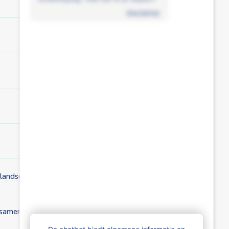
disclaimer
nlandse bankrekening?
ga samenwonen?