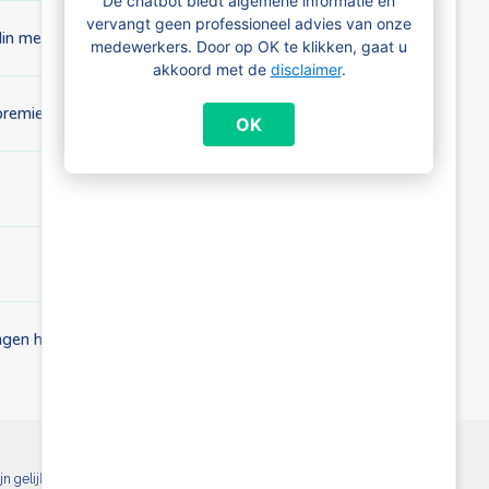
De chatbot biedt algemene informatie en
vervangt geen professioneel advies van onze
din met evenveel kinderen?
medewerkers. Door op OK te klikken, gaat u
akkoord met de
disclaimer
.
premie) uitbetaald?
OK
angen heb?
 gelijk voor alle Brusselse kinderbijslaginstellingen. Meer info: