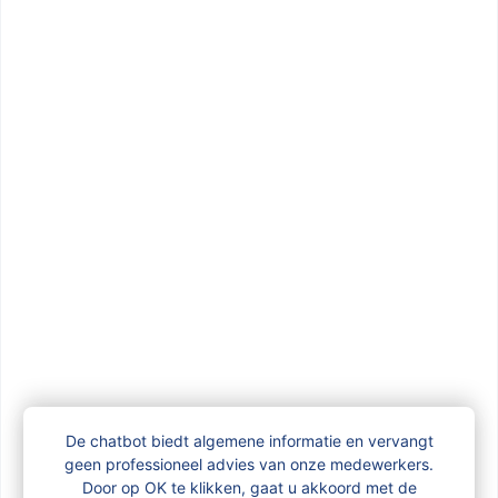
Vraag gemakkelijk online je 
kinderbijslag aan
Vergelijkbare vragen
Heb ik met een BIS-nummer toegang tot
mijn online dossier MyFamiris?
Ik heb een klacht over gezinsbijslag
De chatbot biedt algemene informatie en vervangt
geen professioneel advies van onze medewerkers.
Ik woon niet in Brussel: met wie kan ik
Door op OK te klikken, gaat u akkoord met de