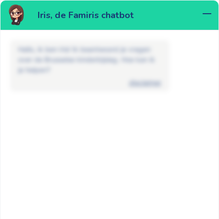
Iris, de Famiris chatbot
MENU
Hallo, ik ben Iris! Ik beantwoord je vragen
over de Brusselse kinderbijslag. Hoe kan ik
je helpen?
disclaimer
FAQ
Andere vragen
Wat betekent de hervorming van de
kinderbijslag in 2020 voor mij?
GA TERUG