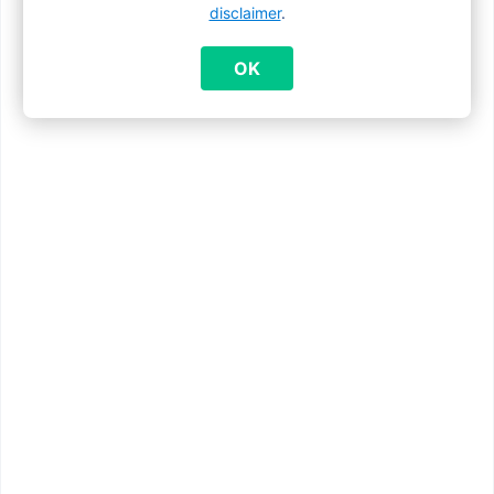
contact opnemen ?
disclaimer
.
OK
Ik zoek informatie over de aansluiting bij
een kinderbijslagfonds
Kinderbijslag voor vluchtelingen uit
Oekraïne
Mijn kind gaat naar een Nederlandstalige
crèche of school
Wanneer breng je Famiris op de hoogte
van wijzigingen in je gezin?