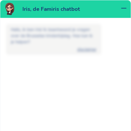
Iris, de Famiris chatbot
MENU
Hallo, ik ben Iris! Ik beantwoord je vragen
over de Brusselse kinderbijslag. Hoe kan ik
je helpen?
disclaimer
FAQ
Andere vragen
Mijn kind gaat naar een
Nederlandstalige crèche of school
GA TERUG