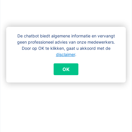
Vergelijkbare vragen
De chatbot biedt algemene informatie en vervangt
geen professioneel advies van onze medewerkers.
Heb ik met een BIS-nummer toegang tot
Door op OK te klikken, gaat u akkoord met de
mijn online dossier MyFamiris?
disclaimer
.
OK
Ik heb een klacht over gezinsbijslag
Ik woon niet in Brussel: met wie kan ik
contact opnemen ?
Ik zoek informatie over de aansluiting bij