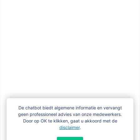
een kinderbijslagfonds
Kinderbijslag voor vluchtelingen uit
Oekraïne
Mijn kind gaat naar een Nederlandstalige
crèche of school
Wat betekent de hervorming van de
kinderbijslag in 2020 voor mij?
De chatbot biedt algemene informatie en vervangt
geen professioneel advies van onze medewerkers.
Door op OK te klikken, gaat u akkoord met de
disclaimer
.