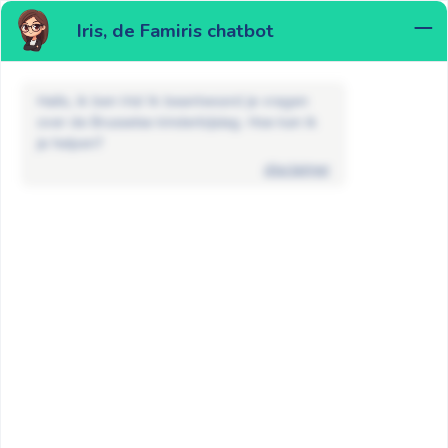
Iris, de Famiris chatbot
MENU
Hallo, ik ben Iris! Ik beantwoord je vragen
over de Brusselse kinderbijslag. Hoe kan ik
je helpen?
disclaimer
FAQ
Andere vragen
Wanneer breng je Famiris op de
hoogte van wijzigingen in je gezin?
GA TERUG