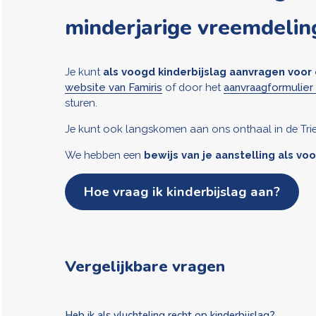
minderjarige vreemdelin
Je kunt
als voogd kinderbijslag aanvragen voo
website van Famiris
of door het
aanvraagformulier 
sturen.
Je kunt ook langskomen aan ons onthaal in de Trier
We hebben een
bewijs van je aanstelling als v
Hoe vraag ik kinderbijslag aan?
Vergelijkbare vragen
Heb ik als vluchteling recht op kinderbijslag?