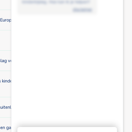
kinderbijslag. Hoe kan ik je helpen?
disclaimer
de Europese Commissie werk?
lag verwerkt is?
s kinderbijslagfonds. Waarom is mijn dossier overgedragen
itenland. Krijg ik kinderbijslag?
lleen gaat wonen?