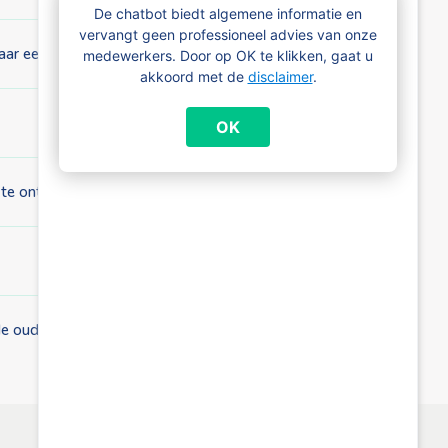
De chatbot biedt algemene informatie en
vervangt geen professioneel advies van onze
naar een andere regio of het buitenland?
medewerkers. Door op OK te klikken, gaat u
akkoord met de
disclaimer
.
OK
 te ontvangen?
de ouders?