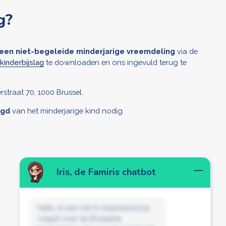
g?
r een niet-begeleide minderjarige vreemdeling
via de
kinderbijslag
te downloaden en ons ingevuld terug te
straat 70, 1000 Brussel.
oogd
van het minderjarige kind nodig.
Iris, de Famiris chatbot
Hallo, ik ben Iris! Ik beantwoord je
vragen over de Brusselse