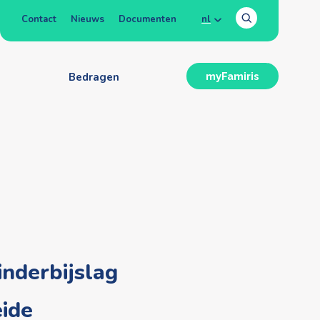
Contact
Nieuws
Documenten
nl
n
Bedragen
myFamiris
inderbijslag
eide