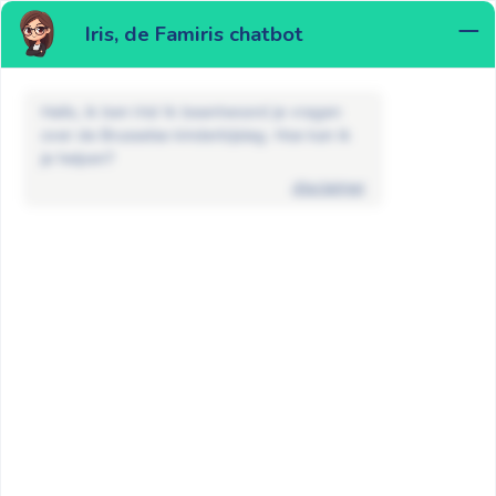
Iris, de Famiris chatbot
MENU
Hallo, ik ben Iris! Ik beantwoord je vragen
over de Brusselse kinderbijslag. Hoe kan ik
je helpen?
disclaimer
FAQ
Kinderbijslag
Hoe vraag ik kinderbijslag aan in
Brussel?
GA TERUG