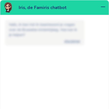
Iris, de Famiris chatbot
MENU
Hallo, ik ben Iris! Ik beantwoord je vragen
over de Brusselse kinderbijslag. Hoe kan ik
je helpen?
disclaimer
FAQ
Kinderbijslag
Ik woon met mijn gezin in Brussel,
maar werk in het buitenland. Krijg ik
kinderbijslag?
GA TERUG