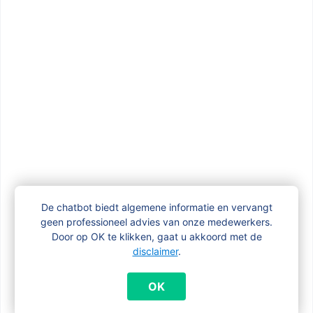
Waarom is mijn dossier overgedragen
aan een Brussels fonds?
Wat gebeurt er met de kinderbijslag als
mijn kind alleen gaat wonen?
Wat gebeurt er met mijn kinderbijslag als
ik verhuis naar een andere regio of het
buitenland?
De chatbot biedt algemene informatie en vervangt
geen professioneel advies van onze medewerkers.
Wat is het verschil tussen kraamgeld en
Door op OK te klikken, gaat u akkoord met de
kinderbijslag
disclaimer
.
OK
Wat zijn de voorwaarden om Brusselse